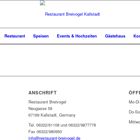
Restaurant
Speisen
Events & Hochzeiten
Gästehaus
Kon
ANSCHRIFT
ÖFF
Restaurant Breivogel
Mo-Di
Neugasse 59
Do-So
67169 Kallstadt, Germany
Mittw
Tel. 06322/61108 und 06322/9877778
Fax 06322/980950
info@restaurant-breivogel.de